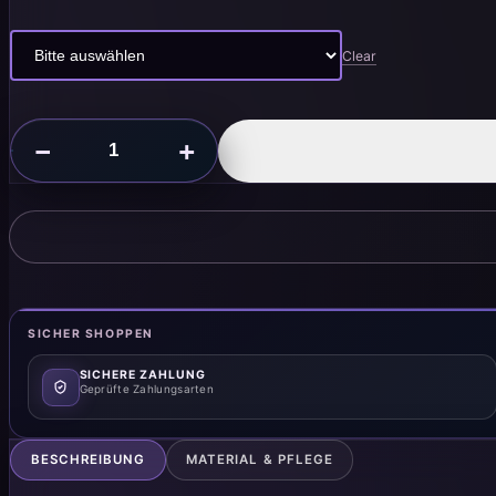
Clear
Unisex
−
+
Organic
Crop
Top
Protect
the
Dolls
(Test)
quantity
SICHER SHOPPEN
SICHERE ZAHLUNG
Geprüfte Zahlungsarten
BESCHREIBUNG
MATERIAL & PFLEGE