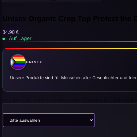
Oberteile
Unisex Organic Crop Top Protect the D
34.90
€
Auf Lager
UNISEX
Unsere Produkte sind für Menschen aller Geschlechter und Iden
Knapper Cut, kompromissloser Vibe. Premium Bio-Baumwolle trif