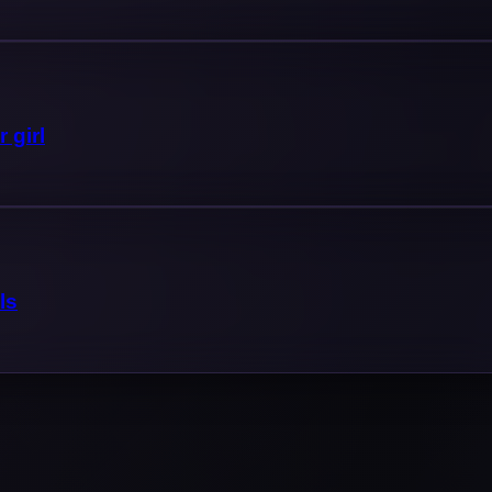
 girl
ls