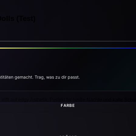
olls (Test)
titäten gemacht. Trag, was zu dir passt.
ft auf edgy Ästhetik. Perfekt für heiße Nächte und kalte Schul
FARBE