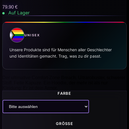
79.90
€
Auf Lager
UNISEX
Unsere Produkte sind für Menschen aller Geschlechter
und Identitäten gemacht. Trag, was zu dir passt.
Der ultimative Comfort-Zone Breach. Ultrarobuster, schwerer
Stoff. Fette Kapuze. Ein Hoodie, der mehr ist als nur
Kleidung: Er ist dein Armor.
FARBE
GRÖSSE