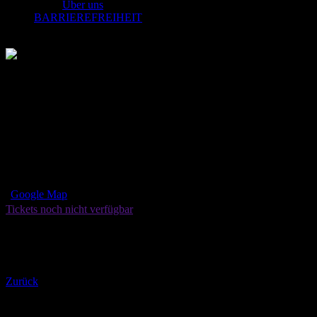
Über uns
BARRIEREFREIHEIT
NURFLUID Köln
(TBA)
3. October 2026
23:00
Köln
Artheater
Google Map
Tickets noch nicht verfügbar
SAVE THE DATE
Infos folgen!
Zurück
NEWSLETTER