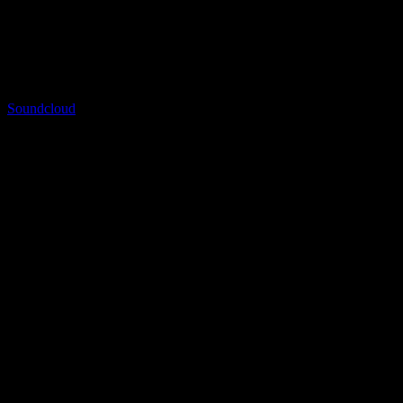
Hol dir alle aktuelle Infos & Termine und werde Teil der
NURBÖSE Community
Please insert your api key
Soundcloud