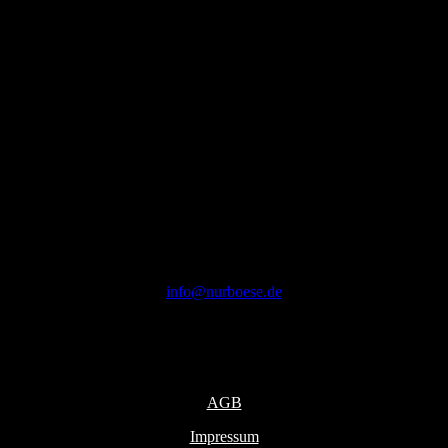
info@nurboese.de
2021-2026 © NURBÖSE
Infos
AGB
Impressum