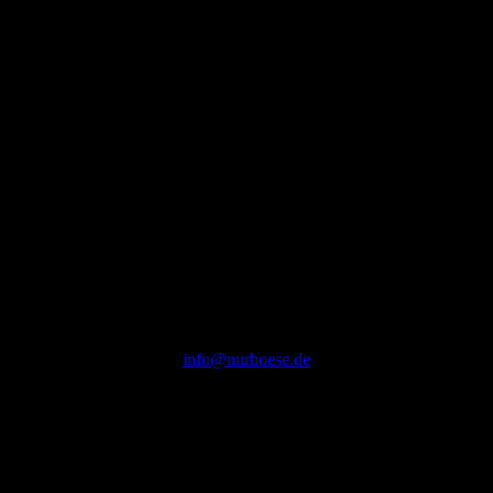
Kontakt
info@nurboese.de
2021-2026 © NURBÖSE
{{playListTitle}}
{{classes.artistPrefix + ' ' + list.tracks[currentTrack].album_artist}}