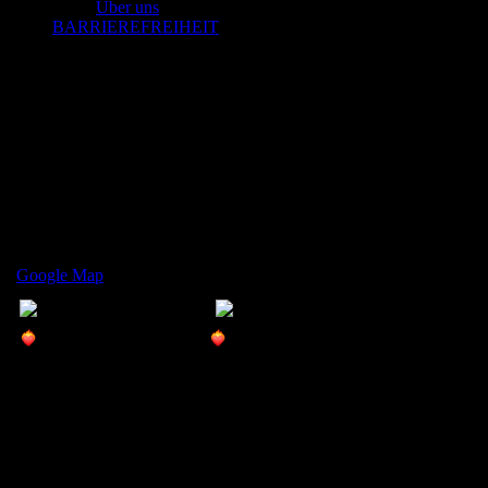
Über uns
BARRIEREFREIHEIT
NURBÖSE Köln
18. March 2023
23:00
Köln
Helios37
Google Map
18.03.2023 NURBÖSE
FEED YOUR FETISH
Du magst teilnehmen?
Dann benötigst du einen Platz auf unserer Gästeliste.
Lies unsere House Rules und schick wie angegeben eine
Nachricht an uns.
Die Anfrage muss vollständig sein.