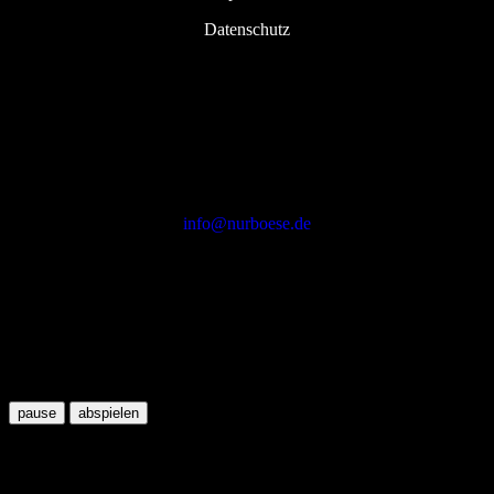
Datenschutz
Kontakt
info@nurboese.de
2021-2026 © NURBÖSE
{{playListTitle}}
{{classes.artistPrefix + ' ' + list.tracks[currentTrack].album_artist}}
pause
abspielen
{{ index + 1 }}
{{ track.track_title }}
{{ track.album_title }}
{{ track.lenght }}
{{getSVG(store.sr_icon_file)}}