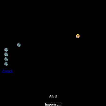
Die Gästeliste bestätigt, dass du dich mit dem Konzept befasst
hast und dass du weißt, wie du oder andere Unterstützung
bekommen, falls du diese benötigst.
Insgesamt können wir somit gemeinsam einen safer space
schaffen.
Beachte den Dresscode, keine Anzüge, keine Alltagshosen wie
Jeans, Cargo usw.
Schuhe sind egal, Hauptsache du kannst tanzen
Line-up
SINA XX
BUKET
FLAGA
NEON GRAVEYARD B2B KE:NT
Zurück
Infos
AGB
Impressum