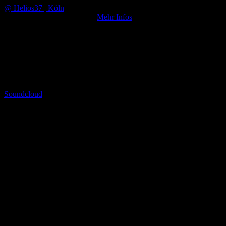
@ Helios37
| Köln
Tickets noch nicht verfügbar
Mehr Infos
NEWSLETTER
Hol dir alle aktuelle Infos & Termine und werde Teil der NURBÖS
Please insert your api key
Soundcloud